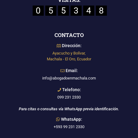
0
5
5
3
4
8
CONTACTO
Dirección:
Ayacucho y Bolívar,
Machala - El Oro, Ecuador
Email:
info@abogadoenmachala.com
Telefono:
099 231 2330
Para citas o consultas vía WhatsApp previa identificación.
WhatsApp:
+593 99 231 2330