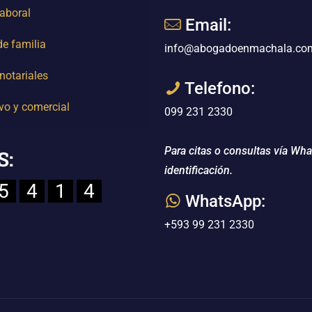
aboral
Email:
e familia
info@abogadoenmachala.co
notariales
Telefono:
vo y comercial
099 231 2330
Para citas o consultas vía Wh
S:
identificación.
5
4
1
4
WhatsApp:
+593 99 231 2330