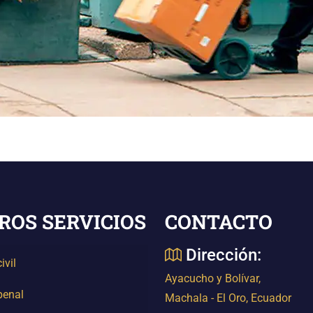
ROS SERVICIOS
CONTACTO
Dirección:
ivil
Ayacucho y Bolívar,
penal
Machala - El Oro, Ecuador