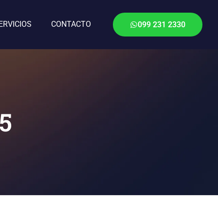
ERVICIOS
CONTACTO
099 231 2330
c5