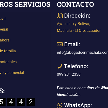
ROS SERVICIOS
CONTACTO
Dirección:
ivil
Ayacucho y Bolívar,
penal
Machala - El Oro, Ecuador
aboral
Email:
e familia
info@abogadoenmachala.co
notariales
Telefono:
vo y comercial
099 231 2330
Para citas o consultas vía Wh
S:
identificación.
5
4
4
2
WhatsApp: